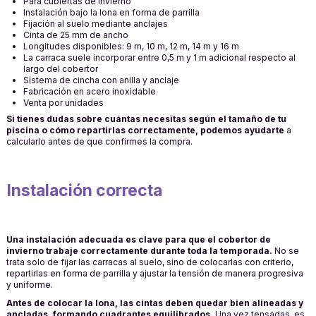
Para cubiertas de invierno
Instalación bajo la lona en forma de parrilla
Fijación al suelo mediante anclajes
Cinta de 25 mm de ancho
Longitudes disponibles: 9 m, 10 m, 12 m, 14 m y 16 m
La carraca suele incorporar entre 0,5 m y 1 m adicional respecto al
largo del cobertor
Sistema de cincha con anilla y anclaje
Fabricación en acero inoxidable
Venta por unidades
Si tienes dudas sobre cuántas necesitas según el tamaño de tu
piscina o cómo repartirlas correctamente, podemos ayudarte
a
calcularlo antes de que confirmes la compra.
Instalación correcta
Una instalación adecuada es clave para que el cobertor de
invierno trabaje correctamente durante toda la temporada.
No se
trata solo de fijar las carracas al suelo, sino de colocarlas con criterio,
repartirlas en forma de parrilla y ajustar la tensión de manera progresiva
y uniforme.
Antes de colocar la lona, las cintas deben quedar bien alineadas y
ancladas, formando cuadrantes equilibrados.
Una vez tensadas, es