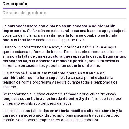
Descripción
Detalles del producto
La
carraca tensora con cinta no es un accesorio adicional sin
importancia.
Su función es estructural: crear una base de apoyo bajo el
cobertor de invierno para
evitar que la lona se combe o se hunda
hacia el interior
cuando acumula agua de lluvia.
Cuando un cobertor no tiene apoyo inferior, es habitual que el agua
quede estancada formando bolsas. Esto no suele deberse a la lona en
sí, sino a la falta de u
na estructura que reparta la carga. Estas cintas,
colocadas bajo el cobertor a modo de parrilla,
permiten dividir la
superficie en cuadrantes y aportar
un soporte uniforme.
El sistema
se fija al suelo mediante anclajes y trabaja en
combinación con la lona superio
r
.
La carraca permite ajustar la
tensión de forma progresiva y segura durante toda la temporada de
invierno.
Se recomienda que cada cuadrante formado por el cruce de cintas
tenga una
superficie aproximada de entre 3 y 4 m²,
lo que favorece
un reparto equilibrado del peso del agua.
Las cintas están fabricadas en
material textil de alta resistencia y la
carraca en acero inoxidable,
apto para piscinas tratadas con cloro
común. Se colocan siempre antes de instalar el cobertor.