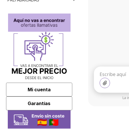
Mi cuenta
La i
Garantías