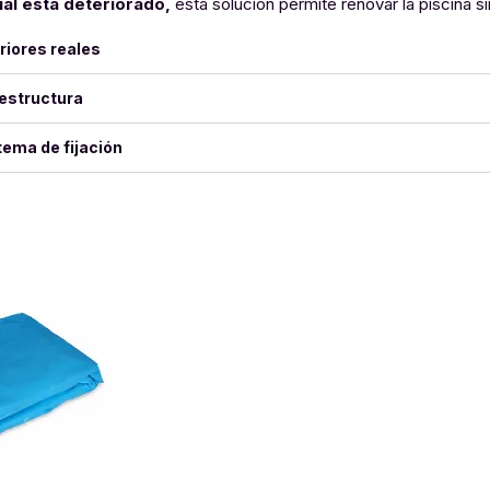
al está deteriorado,
esta solución permite renovar la piscina s
riores reales
 estructura
tema de fijación