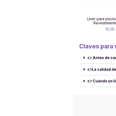
Liner para pisci
Revestimiento
15,05
Claves para s
👉 Antes de cam
👉La calidad de
👉 Cuándo un li