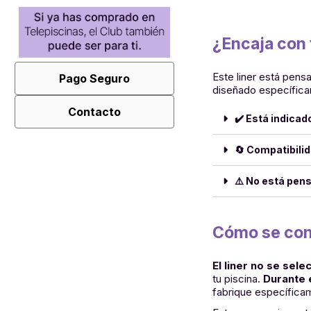
¿Encaja con 
Este liner está pens
Pago Seguro
diseñado específica
Contacto
✔️ Está indicad
🔄 Compatibili
⚠️ No está pen
Cómo se conf
El liner no se sel
tu piscina.
Durante 
fabrique específica