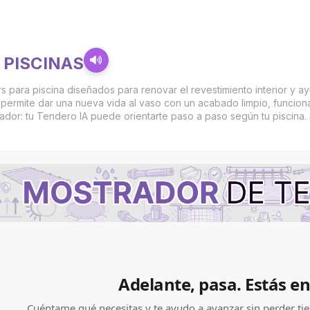
s
 PISCINAS
rs para piscina diseñados para renovar el revestimiento interior y 
n permite dar una nueva vida al vaso con un acabado limpio, funcion
dor: tu Tendero IA puede orientarte paso a paso según tu piscina. S
Adelante, pasa. Estás en
Cuéntame qué necesitas y te ayudo a avanzar sin perder t